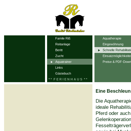
Famile Riß
Aquatherapie
Reitanlage
Eingewöhnung
Beritt
Schnelle Rehabilitat
Zucht
Einsatzmöglichkeite
Aquatrainer
Preise & PDF-Down
Links
Gästebuch
* * F E R I E N H A U S * *
Eine Beschleun
Die Aquatherapie
ideale Rehabili
Pferd oder auc
Gelenkoperation
Fesselträgerver