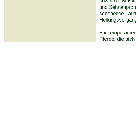
sowie bei Muske
und Sehnenprob
schonende Lauf
Heilungsvorgan
Für temperament
Pferde, die sich
besonders nach 
Boxenruhe, ist 
optimal geeigne
immer wieder: S
die Pferde konze
Bewegung im W
Mit der Aquathe
Krankheitsbild
Fragen Sie Ihre
Rehabilitatio
Krankeitsbild 
gestaltet werde
zusammen wird
Therapiekonzep